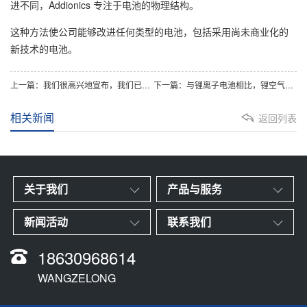
进不同，Addionics 专注于电池的物理结构。
这种方法使公司能够改进任何类型的电池，包括采用尚未商业化的
新技术的电池。
上一篇：
我们很高兴地宣布，我们已经为选定的客户生产、认证并交付了 A-sample LFP 电池。
下一篇：
与锂离子电池相比，锂空气电池的新设计可提供更长的续航里程：新电池有朝一日可为汽车、飞机和卡车提供动力
相关新闻
返回列表
关于我们
产品与服务
新闻活动
联系我们
18630968614
WANGZELONG