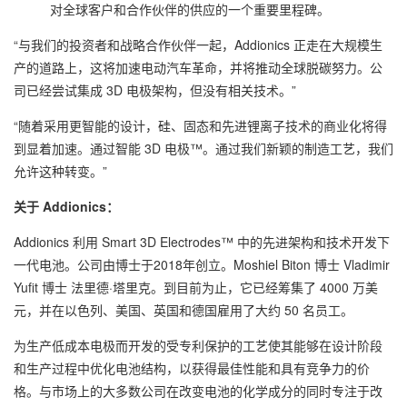
对全球客户和合作伙伴的供应的一个重要里程碑。
“与我们的投资者和战略合作伙伴一起，Addionics 正走在大规模生
产的道路上，这将加速电动汽车革命，并将推动全球脱碳努力。
公
司已经尝试集成 3D 电极架构，但没有相关技术。”
“随着采用更智能的设计，硅、固态和先进锂离子技术的商业化将得
到显着加速。
通过智能 3D 电极™。
通过我们新颖的制造工艺，我们
允许这种转变。”
关于 Addionics：
Addionics 利用 Smart 3D Electrodes™ 中的先进架构和技术开发下
一代电池。
公司由博士于2018年创立。
Moshiel Biton 博士
Vladimir
Yufit 博士
法里德·塔里克。
到目前为止，它已经筹集了 4000 万美
元，并在以色列、美国、英国和德国雇用了大约 50 名员工。
为生产低成本电极而开发的受专利保护的工艺使其能够在设计阶段
和生产过程中优化电池结构，以获得最佳性能和具有竞争力的价
格。
与市场上的大多数公司在改变电池的化学成分的同时专注于改