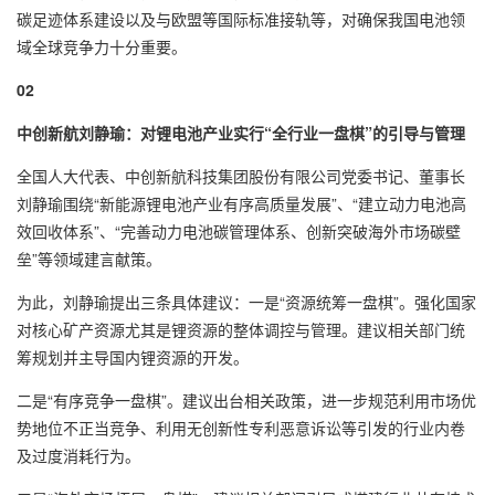
碳足迹体系建设以及与欧盟等国际标准接轨等，对确保我国电池领
域全球竞争力十分重要。
0
2
中创新航刘静瑜：对锂电池产业实行“全行业一盘棋”的引导与管理
全国人大代表、中创新航科技集团股份有限公司党委书记、董事长
刘静瑜围绕“新能源锂电池产业有序高质量发展”、“建立动力电池高
效回收体系”、“完善动力电池碳管理体系、创新突破海外市场碳壁
垒”等领域建言献策。
为此，刘静瑜提出三条具体建议：一是“资源统筹一盘棋”。强化国家
对核心矿产资源尤其是锂资源的整体调控与管理。建议相关部门统
筹规划并主导国内锂资源的开发。
二是“有序竞争一盘棋”。建议出台相关政策，进一步规范利用市场优
势地位不正当竞争、利用无创新性专利恶意诉讼等引发的行业内卷
及过度消耗行为。