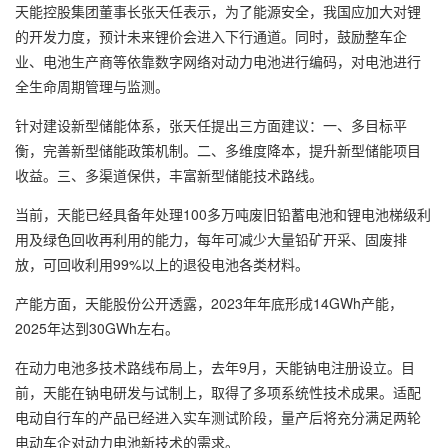
天能控股集团董事长张天任表示，为了能源安全，我国应加大对锂
的开发力度，预计未来锂价会进入下行通道。同时，鼓励整车企
业、电池生产商等依靠数字网络对动力电池进行编码，对电池进行
全生命周期管理与监测。
针对建设新型储能体系，张天任提出三方面建议：一、多目标平
衡，完善新型储能政策机制。二、多维度降本，提升新型储能项目
收益。三、多渠道保供，丰富新型储能技术路线。
当前，天能已经具备年处理100多万吨废旧铅蓄电池和锂电池梯级利
用及绿色回收再利用的能力，每年可减少大量铅矿开采、固废排
放，可回收利用99%以上的退役电池各类材料。
产能方面，天能股份公开透露，2023年年底形成14GWh产能，
2025年达到30GWh左右。
在动力电池多技术路线布局上，去年9月，天能钠电注册设立。目
前，天能在钠电研发与试制上，取得了多项系统性技术成果。适配
电动自行车的产品已经进入实车测试阶段，量产后将充分满足两轮
电动车企对动力电池新技术的需求。