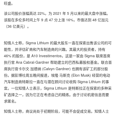
旺盛。
该公司股价涨幅高达 22%，为 2021 年 5 月以来的最大盘中涨幅。
该股在多伦多时间上午 9 点 47 分上涨 16%，市值达到 48 亿加元
（36 亿美元）。
知情人士称，Sigma Lithium 的最大股东一直在探索出售该公司的可
能性，并评估矿商和汽车制造商的兴趣。其最大的投资者，持有
46% 的股份，是 A10 Investimentos，这是一家由 Sigma 联席首席
执行官 Ana Cabral-Gardner 帮助建立的巴西私募股权基金。联合首
席执行官卡尔文·加德纳 (Calvyn Gardner) 也拥有该矿工的部分股
份。据彭博社周五晚间报道，埃隆·马斯克 (Elon Musk) 经营的电动
汽车制造商特斯拉一直在与潜在顾问讨论收购 Sigma Lithium 的事
宜。
一位知情人士表示，Sigma Lithium 是特斯拉正在探索的多种采
矿选择之一，因为它正在考虑自己的精炼。由于讨论机密信息而要
求匿名。
知情人士称，商议尚处于初期阶段，可能不会促成交易。
知情人士