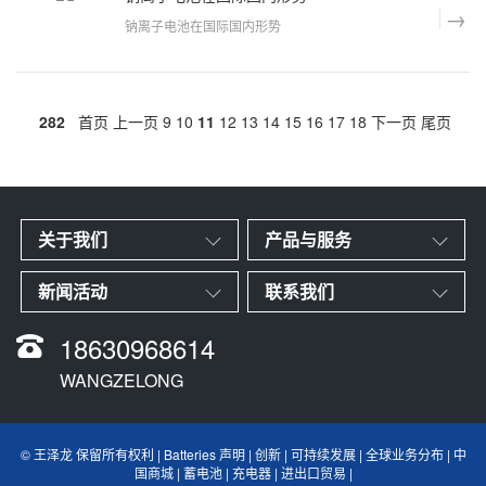
钠离子电池在国际国内形势
钠离子电池将率先应用于两轮电瓶车？
钠离子电池在国际国内形势
随着全球气候变暖，各国为了实现碳中和，迫切需要
282
首页
上一页
9
10
11
12
13
14
15
16
17
18
下一页
尾页
改用风能和太阳能等可再生能源，但可再
关于我们
产品与服务
新闻活动
联系我们
18630968614
WANGZELONG
© 王泽龙 保留所有权利 | Batteries 声明 | 创新 | 可持续发展 | 全球业务分布 | 中
国商城 | 蓄电池 | 充电器 | 进出口贸易 |