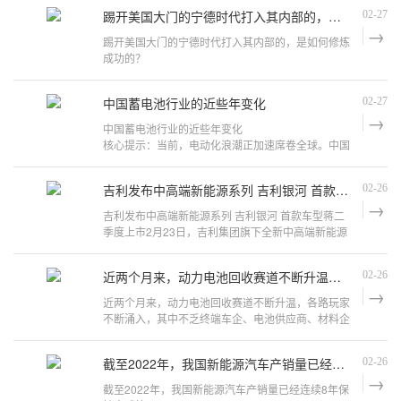
疑是有力的竞争者。
踢开美国大门的宁德时代打入其内部的，是如何修炼成功的？
02-27
风光等可再生能源技
踢开美国大门的宁德时代打入其内部的，是如何修炼
成功的？
宁德，福建省下辖的地级市，人口三百万，
中国蓄电池行业的近些年变化
02-27
GDP3000亿，在中国的一众城市里面，只能排到百
名左右，这还是近几年突飞猛进的结果。但
中国蓄电池行业的近些年变化
核心提示：当前，电动化浪潮正加速席卷全球。中国
汽车工业协会的数据显示，2022年中国新能源汽车
销量达到688.7万辆，同比近乎实现翻倍增长。
吉利发布中高端新能源系列 吉利银河 首款车型蒋二季度上市
02-26
Clean Tech
吉利发布中高端新能源系列 吉利银河 首款车型蒋二
季度上市2月23日，吉利集团旗下全新中高端新能源
系列——吉利银河正式发布。除了吉利银河智能电动
原型车—&m
近两个月来，动力电池回收赛道不断升温，各路玩家不断涌入，其中不乏终端车企、电池供应商、材料企业以及第三方回收公司的身影
02-26
近两个月来，动力电池回收赛道不断升温，各路玩家
不断涌入，其中不乏终端车企、电池供应商、材料企
业以及第三方回收公司的身影
截至2022年，我国新能源汽车产销量已经连续8年保持全球第一
02-26
日本三菱材料宣布正式涉足动力电池回收稀有金属业
截至2022年，我国新能源汽车产销量已经连续8年保