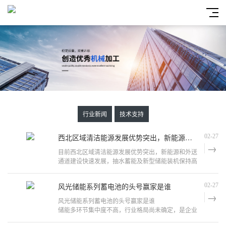
行业新闻
技术支持
西北区域清洁能源发展优势突出，新能源和外送通道建设快速发展，抽水蓄能及新型储能装机保持高速增长态势
02-27
目前西北区域清洁能源发展优势突出，新能源和外送
通道建设快速发展，抽水蓄能及新型储能装机保持高
速增长态势。国网西北分部立足西北，充分发挥构建
新型能源体系的主力军和排头兵
风光储能系列蓄电池的头号赢家是谁
02-27
风光储能系列蓄电池的头号赢家是谁
储能多环节集中度不高，行业格局尚未确定，是企业
做大做强的良好时机。作为产业价值链最高的电池无