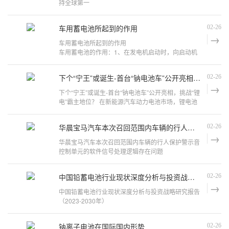
持全球第一
新能源车“备战”动力电池“退役潮”
车用蓄电池所起到的作用
02-26
截至2022年，我国新能源汽车产销量已经连续8年保
车用蓄电池所起到的作用
持全球
车用蓄电池的作用：1、在发电机启动时，向启动机
和点火系统供电；2、在发电机不发电或者电压较低
时，向用电设备供电；3、发电机负载少且蓄电池存
下个“宁王”或诞生-首台“钠电池车”公开亮相，挑战“锂电”霸主地位？
02-26
电不足时，蓄电
下个“宁王”或诞生-首台“钠电池车”公开亮相，挑战“锂
电”霸主地位？ 在新能源汽车动力电池市场，锂电池
可谓一枝独秀，当之无愧的霸主。 但近
华晨宝马汽车本次召回范围内车辆的行人保护警示音控制单元的软件信号处理逻辑存在问题
02-26
华晨宝马汽车本次召回范围内车辆的行人保护警示音
控制单元的软件信号处理逻辑存在问题
日前，华晨宝马汽车有限公司、宝马（中国）汽车贸
中国铅蓄电池行业现状深度分析与投资战略研究报告（2023-2030年）
02-26
易有限公司根据《缺陷汽车产品召回管理条
中国铅蓄电池行业现状深度分析与投资战略研究报告
（2023-2030年）
近年来伴随着“新基建”等利好政策的出台，我国铅蓄
钠离子电池在国际国内形势
02-26
电池市场规模呈现小幅稳定增长的趋势。根据数据